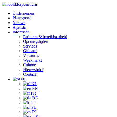
Ondernemers
Plattegrond
Nieuws
Agenda
Informatie
Parkeren & bereikbaarheid
Openingstijden
Services
Giftcard
Vacatures
Weekmarkt
Cultuur
Nieuwsbrief
Contact
NL
NL
EN
FR
DE
IT
PL
ES
UK