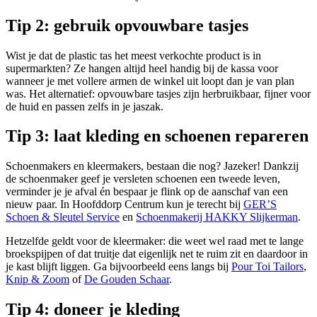
Tip 2: gebruik opvouwbare tasjes
Wist je dat de plastic tas het meest verkochte product is in
supermarkten? Ze hangen altijd heel handig bij de kassa voor
wanneer je met vollere armen de winkel uit loopt dan je van plan
was. Het alternatief: opvouwbare tasjes zijn herbruikbaar, fijner voor
de huid en passen zelfs in je jaszak.
Tip 3: laat kleding en schoenen repareren
Schoenmakers en kleermakers, bestaan die nog? Jazeker! Dankzij
de schoenmaker geef je versleten schoenen een tweede leven,
verminder je je afval én bespaar je flink op de aanschaf van een
nieuw paar. In Hoofddorp Centrum kun je terecht bij
GER’S
Schoen & Sleutel Service
en
Schoenmakerij HAKKY Slijkerman
.
Hetzelfde geldt voor de kleermaker: die weet wel raad met te lange
broekspijpen of dat truitje dat eigenlijk net te ruim zit en daardoor in
je kast blijft liggen. Ga bijvoorbeeld eens langs bij
Pour Toi Tailors
,
Knip & Zoom
of
De Gouden Schaar
.
Tip 4: doneer je kleding