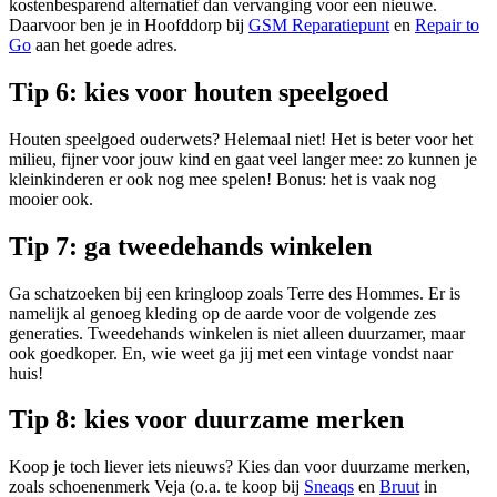
kostenbesparend alternatief dan vervanging voor een nieuwe.
Daarvoor ben je in Hoofddorp bij
GSM Reparatiepunt
en
Repair to
Go
aan het goede adres.
Tip 6: kies voor houten speelgoed
Houten speelgoed ouderwets? Helemaal niet! Het is beter voor het
milieu, fijner voor jouw kind en gaat veel langer mee: zo kunnen je
kleinkinderen er ook nog mee spelen! Bonus: het is vaak nog
mooier ook.
Tip 7: ga tweedehands winkelen
Ga schatzoeken bij een kringloop zoals Terre des Hommes. Er is
namelijk al genoeg kleding op de aarde voor de volgende zes
generaties. Tweedehands winkelen is niet alleen duurzamer, maar
ook goedkoper. En, wie weet ga jij met een vintage vondst naar
huis!
Tip 8: kies voor duurzame merken
Koop je toch liever iets nieuws? Kies dan voor duurzame merken,
zoals schoenenmerk Veja (o.a. te koop bij
Sneaqs
en
Bruut
in