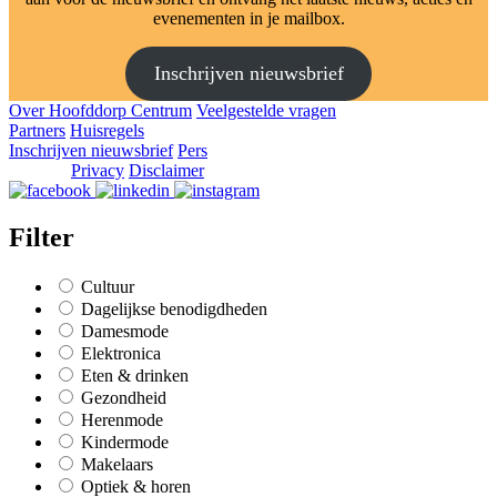
evenementen in je mailbox.
Inschrijven nieuwsbrief
Over Hoofddorp Centrum
Veelgestelde vragen
Partners
Huisregels
Inschrijven nieuwsbrief
Pers
Privacy
Disclaimer
Filter
Cultuur
Dagelijkse benodigdheden
Damesmode
Elektronica
Eten & drinken
Gezondheid
Herenmode
Kindermode
Makelaars
Optiek & horen