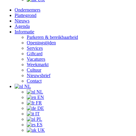
Ondernemers
Plattegrond
Nieuws
Agenda
Informatie
Parkeren & bereikbaarheid
Openingstijden
Services
Giftcard
Vacatures
Weekmarkt
Cultuur
Nieuwsbrief
Contact
NL
NL
EN
FR
DE
IT
PL
ES
UK